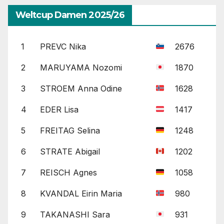
Weltcup Damen 2025/26
1
PREVC Nika
2676
2
MARUYAMA Nozomi
1870
3
STROEM Anna Odine
1628
4
EDER Lisa
1417
5
FREITAG Selina
1248
6
STRATE Abigail
1202
7
REISCH Agnes
1058
8
KVANDAL Eirin Maria
980
9
TAKANASHI Sara
931