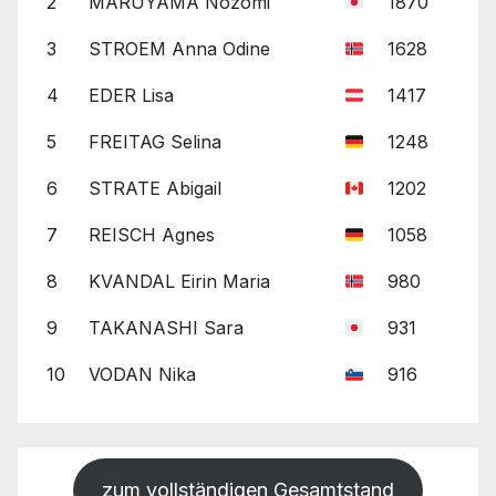
2
MARUYAMA Nozomi
1870
3
STROEM Anna Odine
1628
4
EDER Lisa
1417
5
FREITAG Selina
1248
6
STRATE Abigail
1202
7
REISCH Agnes
1058
8
KVANDAL Eirin Maria
980
9
TAKANASHI Sara
931
10
VODAN Nika
916
zum vollständigen Gesamtstand