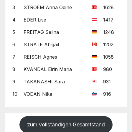
3
STROEM Anna Odine
1628
4
EDER Lisa
1417
5
FREITAG Selina
1248
6
STRATE Abigail
1202
7
REISCH Agnes
1058
8
KVANDAL Eirin Maria
980
9
TAKANASHI Sara
931
10
VODAN Nika
916
zum vollständigen Gesamtstand